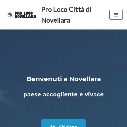
Pro Loco Città di
Vai
Novellara
al
contenuto
Benvenuti a Novellara
paese accogliente e vivace